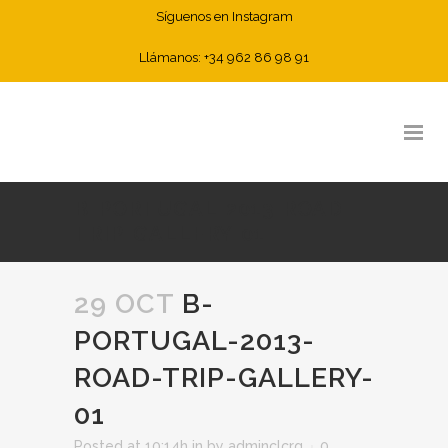
Síguenos en Instagram
Llámanos: +34 962 86 98 91
B-PORTUGAL-2013-ROAD-
TRIP-GALLERY-01
29 OCT
B-
PORTUGAL-2013-
ROAD-TRIP-GALLERY-
01
Posted at 10:14h
in
by
adminclcrg
0