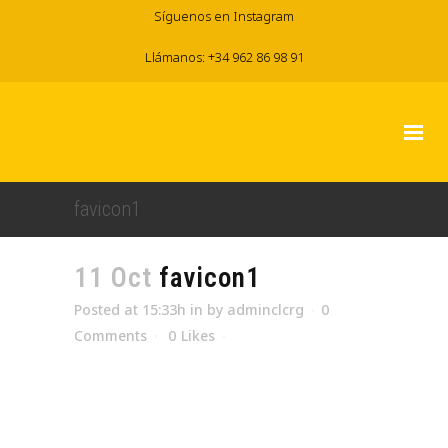
Síguenos en Instagram
Llámanos: +34 962 86 98 91
favicon1
11 Oct
favicon1
Posted at 15:33h
in
by
adminclcrg
0
Comments
0
Likes