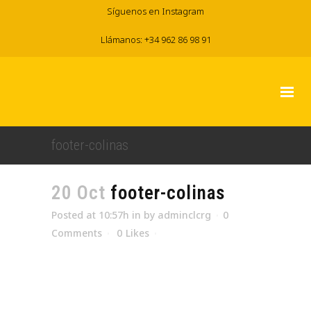
Síguenos en Instagram
Llámanos: +34 962 86 98 91
footer-colinas
20 Oct
footer-colinas
Posted at 10:57h
in
by
adminclcrg
0
Comments
0
Likes