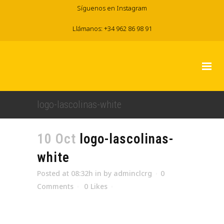
Síguenos en Instagram
Llámanos: +34 962 86 98 91
logo-lascolinas-white
10 Oct
logo-lascolinas-
white
Posted at 08:32h
in
by
adminclcrg
0
Comments
0
Likes