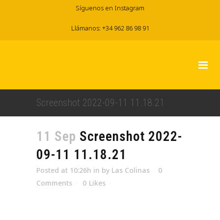
Síguenos en Instagram
Llámanos: +34 962 86 98 91
Screenshot 2022-09-11 11.18.21
11 Sep
Screenshot 2022-
09-11 11.18.21
Posted at 10:26h
in
by
Las Colinas
0
Comments
0
Likes