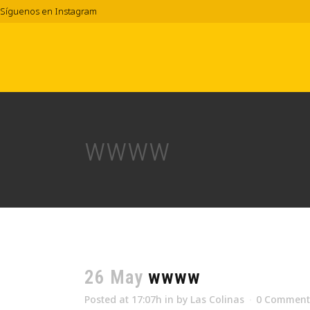
Síguenos en Instagram
wwww
26 May
wwww
Posted at 17:07h
in
by
Las Colinas
0 Comment