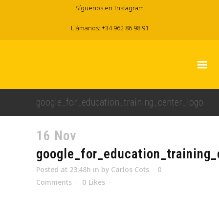
Síguenos en Instagram
Llámanos: +34 962 86 98 91
google_for_education_training_center_logo
16 Nov
google_for_education_training_
Posted at 23:48h
in
by
Carlos Cots
0
Comments
0
Likes